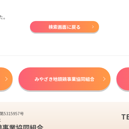
た。
検索画面に戻る
みやざき地頭鶏事業協同組合
5315957号
T
こ
鶏
事業協同組合