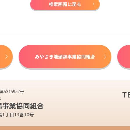
検索画面に戻る
みやざき地頭鶏事業協同組合
5315957号
T
こ
鶏
事業協同組合
広島1丁目13番10号