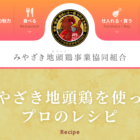
の魅力
食べる
仕入れる・買う
Restaurant
Purchase / Buy
やざき地頭鶏を使
プロのレシピ
Recipe