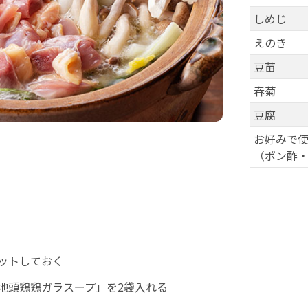
しめじ
えのき
豆苗
春菊
豆腐
お好みで
（ポン酢
ットしておく
地頭鶏鶏ガラスープ」を2袋入れる