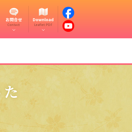
お問合せ
Download
Contact
Leaflet:PDF
った