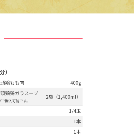
人分）
地頭鶏もも肉
400g
地頭鶏鶏ガラスープ
2袋（1,400ml）
プ
で購入可能です。
1/4玉
1本
1本