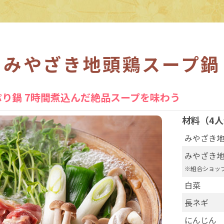
みやざき地頭鶏スープ鍋
り鍋 7時間煮込んだ絶品スープを味わう
材料（4
みやざき
みやざき
※
組合ショッ
白菜
長ネギ
にんじん