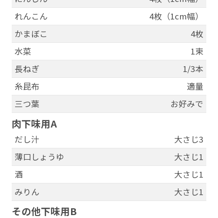
れんこん
4枚（1cm幅）
かまぼこ
4枚
水菜
1束
長ねぎ
1/3本
糸昆布
適量
三つ葉
お好みで
肉下味用A
だし汁
大さじ3
薄口しょうゆ
大さじ1
酒
大さじ1
みりん
大さじ1
その他下味用B