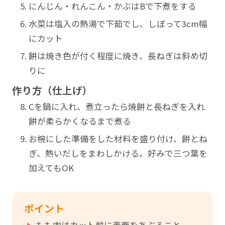
にんじん・れんこん・かぶはBで下煮をする
水菜は塩入の熱湯で下茹でし、しぼって3cm幅
にカット
餅は焼き色が付く程度に焼き、長ねぎは斜め切
りに
作り方（仕上げ）
Cを鍋に入れ、煮立ったら焼餅と長ねぎを入れ
餅が柔らかくなるまで煮る
お椀にした準備をした材料を盛り付け、餅とね
ぎ、熱いだしをまわしかける。好みで三つ葉を
加えてもOK
ポイント
もも肉はカット前に表面をあぶること。