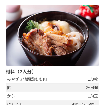
材料（2人分）
みやざき地頭鶏もも肉
1/3枚
餅
2～4個
かぶ
1/4玉
にんじん
4枚（1cm幅）