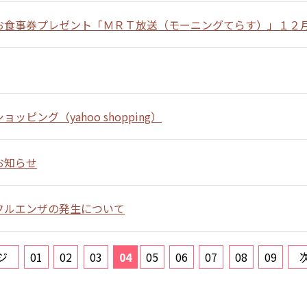
お食事券プレゼント「ＭＲＴ放送（モーニングてらす）」１２
ッピング（yahoo shopping）
お知らせ
フルエンザの発生について
ジ
01
02
03
04
05
06
07
08
09