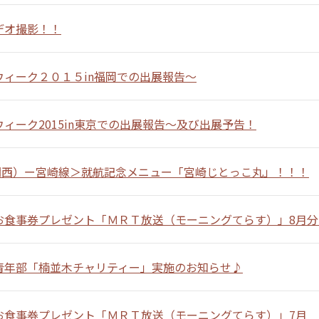
デオ撮影！！
ウィーク２０１５in福岡での出展報告～
ィーク2015in東京での出展報告～及び出展予告！
（関西）ー宮崎線＞就航記念メニュー「宮崎じとっこ丸」！！！
お食事券プレゼント「ＭＲＴ放送（モーニングてらす）」8月
青年部「楠並木チャリティー」実施のお知らせ♪
お食事券プレゼント「ＭＲＴ放送（モーニングてらす）」7月