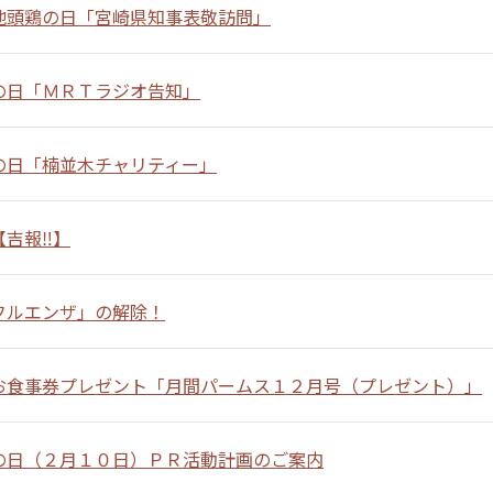
地頭鶏の日「宮崎県知事表敬訪問」
の日「ＭＲＴラジオ告知」
の日「楠並木チャリティー」
吉報‼︎】
フルエンザ」の解除！
お食事券プレゼント「月間パームス１２月号（プレゼント）」
の日（２月１０日）ＰＲ活動計画のご案内