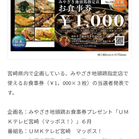
宮崎県内で企画している、みやざき地頭鶏指定店で
使えるお食事券（￥1，000×３枚）の当選者発表で
す。
企画名：みやざき地頭鶏お食事券プレゼント「ＵＭ
Ｋテレビ宮崎（マッポス！）」６月
番組名：ＵＭＫテレビ宮崎 マッポス！